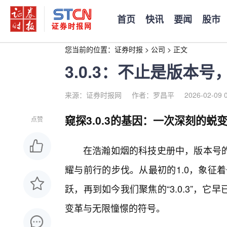
首页
快讯
要闻
股市
您当前的位置：
证券时报
>
公司
>
正文
3.0.3：不止是版本
来源：证券时报网
作者：罗昌平
2026-02-09 
窥探3.0.3的基因：一次深刻的蜕
点赞
在浩瀚如烟的科技史册中，版本号的
耀与前行的步伐。从最初的1.0，象征
跃，再到如今我们聚焦的“3.0.3”，
变革与无限憧憬的符号。