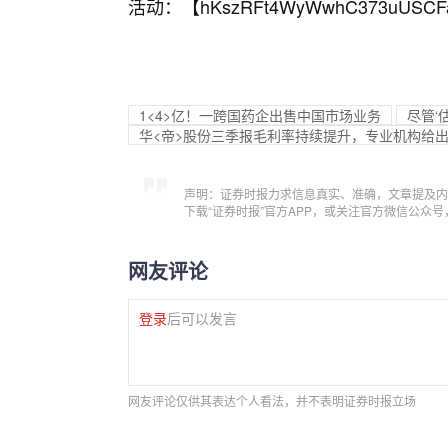
活动：【
hKszRFt4WyWwhC373uUSCF
1<4>亿！一跨国药企出售中国市场业务
尽管‘估
华<帝>股份三季报毛利率持续提升，专业机构给出
声明：证券时报力求信息真实、准确，文章提及内
下载“证券时报”官方APP，或关注官方微信公众
网友评论
登录
后可以发言
网友评论仅供其表达个人看法，并不表明证券时报立场